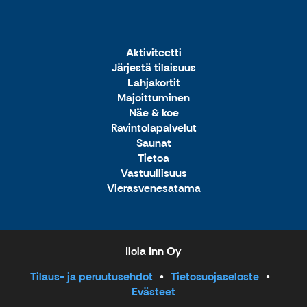
Aktiviteetti
Järjestä tilaisuus
Lahjakortit
Majoittuminen
Näe & koe
Ravintolapalvelut
Saunat
Tietoa
Vastuullisuus
Vierasvenesatama
Ilola Inn Oy
Tilaus- ja peruutusehdot
Tietosuojaseloste
Evästeet