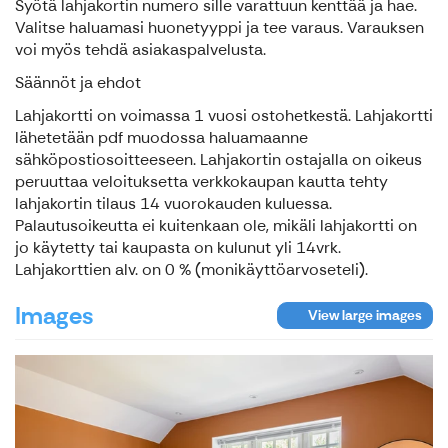
Syötä lahjakortin numero sille varattuun kenttää ja hae.
Valitse haluamasi huonetyyppi ja tee varaus. Varauksen
voi myös tehdä asiakaspalvelusta.
Säännöt ja ehdot
Lahjakortti on voimassa 1 vuosi ostohetkestä. Lahjakortti
lähetetään pdf muodossa haluamaanne
sähköpostiosoitteeseen. Lahjakortin ostajalla on oikeus
peruuttaa veloituksetta verkkokaupan kautta tehty
lahjakortin tilaus 14 vuorokauden kuluessa.
Palautusoikeutta ei kuitenkaan ole, mikäli lahjakortti on
jo käytetty tai kaupasta on kulunut yli 14vrk.
Lahjakorttien alv. on 0 % (monikäyttöarvoseteli).
Images
View large images