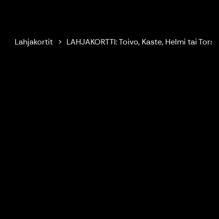
Ilola Inn
Lahjakortit
LAHJAKORTTI: Toivo, Kaste, Helmi tai Torst